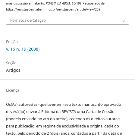
uma discussão em aberto.
REVISTA DA ABEM
,
16
(19). Recuperado de
https://revistaabem.abem.mus.br/revistaabem/article/view/259
Fomatos de Citação
Edição
v. 16 n. 19 (2008)
Seção
Artigos
Licença
Os(As) autores(as) que tiver(em) seu texto manuscrito aprovado
deverá(ão) enviar à Editoria da REVISTA uma Carta de Cessão
(modelo enviado no ato do aceite), cedendo os direitos autorais
para publicação, em regime de exclusividade e originalidade do
texto, pelo período de 2 (dois) anos, contados a partir da data de